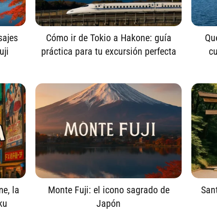
sajes
Cómo ir de Tokio a Hakone: guía
Qué
uji
práctica para tu excursión perfecta
cu
me, la
Monte Fuji: el icono sagrado de
Sant
ku
Japón