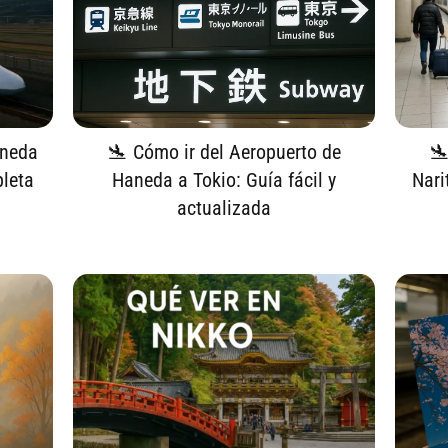
aneda
🛬 Cómo ir del Aeropuerto de
🛬
pleta
Haneda a Tokio: Guía fácil y
Nari
actualizada